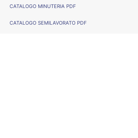
CATALOGO MINUTERIA PDF
CATALOGO SEMILAVORATO PDF
FIERE
F.A.Q.
CONTATTO
CALLE D'ARTRUTX, nº 11 (POIMA) - 07714 Maó, Illes
Balears - España