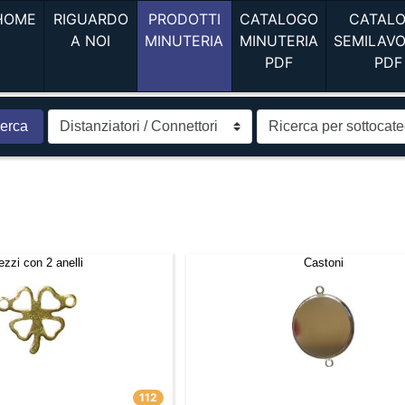
(current)
HOME
RIGUARDO
PRODOTTI
CATALOGO
CATAL
(current)
(current)
A NOI
MINUTERIA
MINUTERIA
SEMILAV
(current)
PDF
PDF
erca
ezzi con 2 anelli
Castoni
112