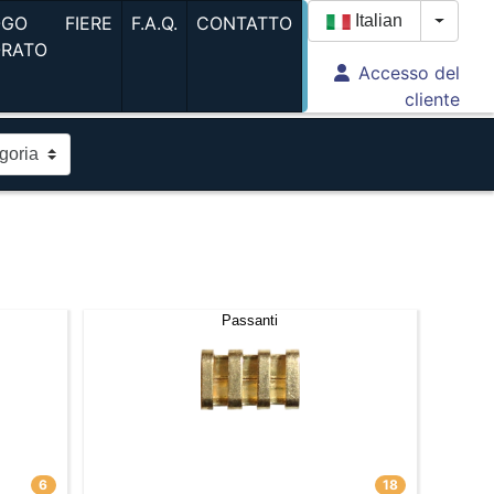
(current)
(current)
(current)
Italian
OGO
FIERE
F.A.Q.
CONTATTO
Toggle
ORATO
Accesso del
(current)
cliente
Passanti
6
18