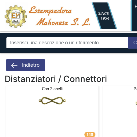
C
Indietro
Distanziatori / Connettori
Con 2 anelli
P
148