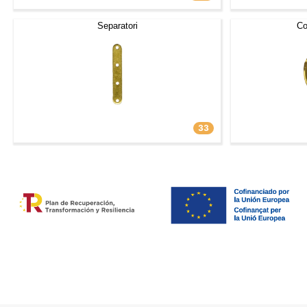
Separatori
Co
33