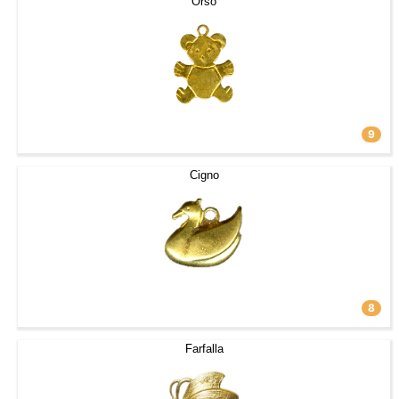
Orso
9
Cigno
8
Farfalla