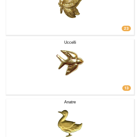
23
Uccelli
13
Anatre