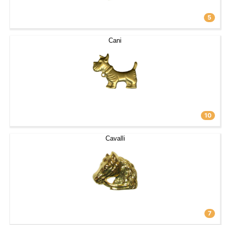
5
Cani
10
Cavalli
7