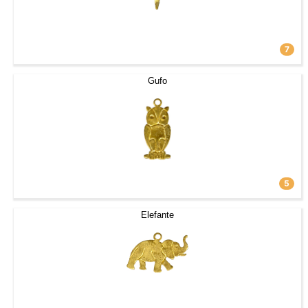
7
Gufo
5
Elefante