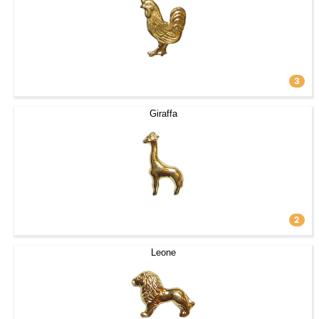
3
Giraffa
2
Leone